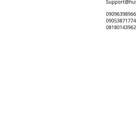
Support@hu
0909639896
0905387177
0818014396