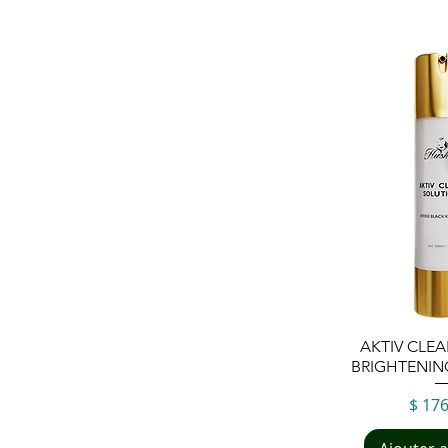
Aperçu
AKTIV CLE
BRIGHTENIN
Prix
$ 17