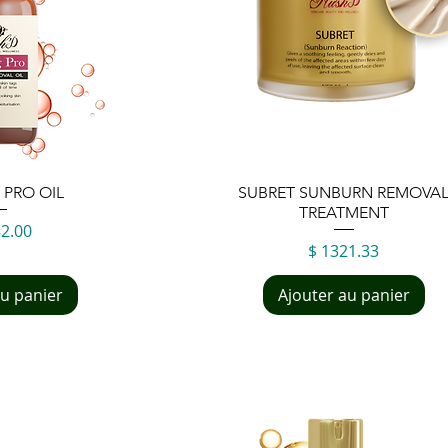
 rapide
Aperçu rapide
 PRO OIL
SUBRET SUNBURN REMOVA
TREATMENT
82.00
Prix
$ 1321.33
au panier
Ajouter au panier