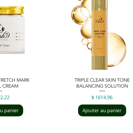
 rapide
Aperçu rapide
TRETCH MARK
TRIPLE CLEAR SKIN TONE
L CREAM
BALANCING SOLUTION
Prix
02.22
$ 1614.96
au panier
Ajouter au panier