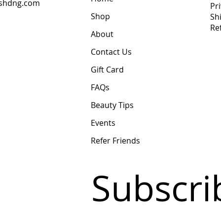
shdng.com
Pri
Shop
Sh
6
Re
4
About
2
Contact Us
Gift Card
FAQs
Beauty Tips
Events
Refer Friends
Subscrib