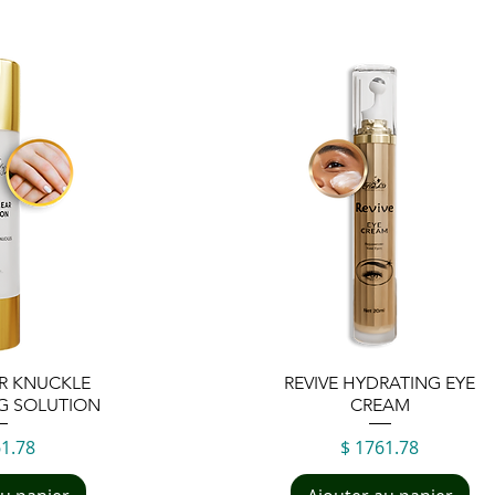
 rapide
Aperçu rapide
AR KNUCKLE
REVIVE HYDRATING EYE
G SOLUTION
CREAM
Prix
61.78
$ 1761.78