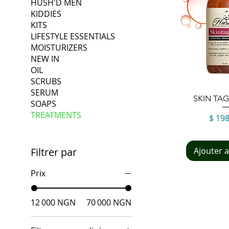
HUSH'D MEN
KIDDIES
KITS
LIFESTYLE ESSENTIALS
MOISTURIZERS
NEW IN
OIL
SCRUBS
SERUM
Aperçu
SKIN TAG
SOAPS
TREATMENTS
Prix
$ 19
Ajouter 
Filtrer par
Prix
12 000 NGN
70 000 NGN