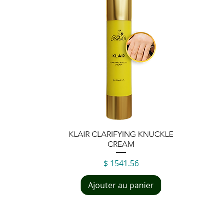
Aperçu rapide
KLAIR CLARIFYING KNUCKLE
CREAM
Prix
$ 1541.56
Ajouter au panier