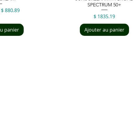
SPECTRUM 50+
nal
Prix promotionnel
$ 880.89
Prix
$ 1835.19
au panier
Ajouter au panier